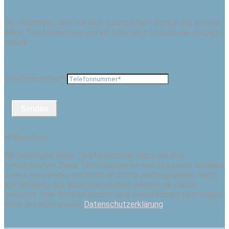
Du möchtest, dass wir dich zurückrufen? Schick uns einfach
deine Telefonnummer und wir rufen dich so bald wie möglich
zurück.
Telefonnummer*
Senden
*Pflichtfeld.
Wir benötigen deine Telefonnummer dazu, um dich
zurückzurufen. Deine Telefonnummer wird zu keinem anderen
Zweck verwendet und nicht an Dritte weitergegeben. Nach
der Erfüllung des Rückrufwunsches werden die Daten
gelöscht. Dein Rückrufwunsch wird verschlüsselt übertragen.
Bitte lies auch unsere
Datenschutzerklärung
.