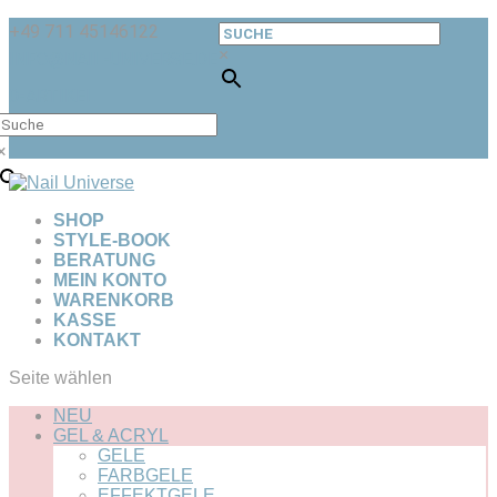
+49 711 45146122
×
INFO@NAIL-UNIVERSE.DE
0-ARTIKEL
×
SHOP
STYLE-BOOK
BERATUNG
MEIN KONTO
WARENKORB
KASSE
KONTAKT
Seite wählen
NEU
GEL & ACRYL
GELE
FARBGELE
EFFEKTGELE