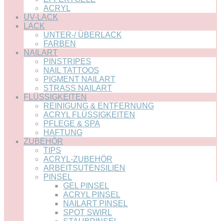
ACRYL
UV-LACK
LACK
UNTER-/ ÜBERLACK
FARBEN
NAILART
PINSTRIPES
NAIL TATTOOS
PIGMENT NAILART
STRASS NAILART
FLÜSSIGKEITEN
REINIGUNG & ENTFERNUNG
ACRYL FLÜSSIGKEITEN
PFLEGE & SPA
HAFTUNG
ZUBEHÖR
TIPS
ACRYL-ZUBEHÖR
ARBEITSUTENSILIEN
PINSEL
GEL PINSEL
ACRYL PINSEL
NAILART PINSEL
SPOT SWIRL