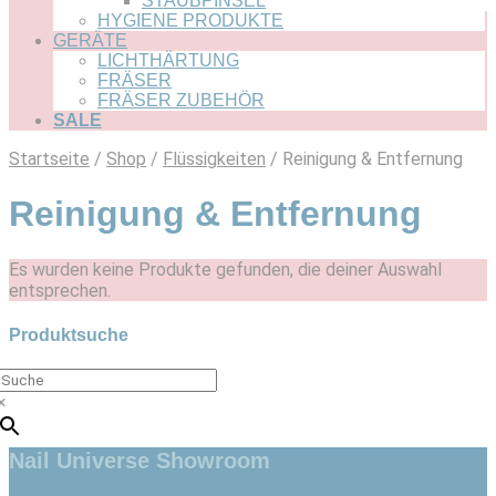
STAUBPINSEL
HYGIENE PRODUKTE
GERÄTE
LICHTHÄRTUNG
FRÄSER
FRÄSER ZUBEHÖR
SALE
Startseite
/
Shop
/
Flüssigkeiten
/ Reinigung & Entfernung
Reinigung & Entfernung
Es wurden keine Produkte gefunden, die deiner Auswahl
entsprechen.
Produktsuche
×
Nail Universe Showroom