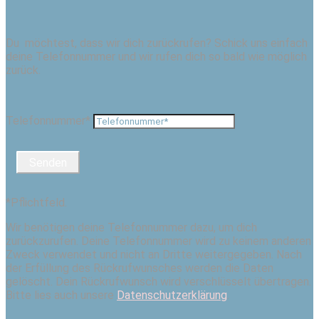
Du möchtest, dass wir dich zurückrufen? Schick uns einfach
deine Telefonnummer und wir rufen dich so bald wie möglich
zurück.
Telefonnummer*
Senden
*Pflichtfeld.
Wir benötigen deine Telefonnummer dazu, um dich
zurückzurufen. Deine Telefonnummer wird zu keinem anderen
Zweck verwendet und nicht an Dritte weitergegeben. Nach
der Erfüllung des Rückrufwunsches werden die Daten
gelöscht. Dein Rückrufwunsch wird verschlüsselt übertragen.
Bitte lies auch unsere
Datenschutzerklärung
.