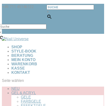
+49 711 45146122
×
INFO@NAIL-UNIVERSE.DE
0-ARTIKEL
×
SHOP
STYLE-BOOK
BERATUNG
MEIN KONTO
WARENKORB
KASSE
KONTAKT
Seite wählen
NEU
GEL & ACRYL
GELE
FARBGELE
EFFEKTGELE