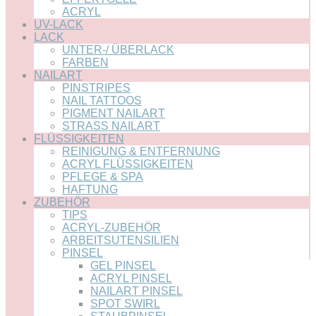
ACRYL
UV-LACK
LACK
UNTER-/ ÜBERLACK
FARBEN
NAILART
PINSTRIPES
NAIL TATTOOS
PIGMENT NAILART
STRASS NAILART
FLÜSSIGKEITEN
REINIGUNG & ENTFERNUNG
ACRYL FLÜSSIGKEITEN
PFLEGE & SPA
HAFTUNG
ZUBEHÖR
TIPS
ACRYL-ZUBEHÖR
ARBEITSUTENSILIEN
PINSEL
GEL PINSEL
ACRYL PINSEL
NAILART PINSEL
SPOT SWIRL