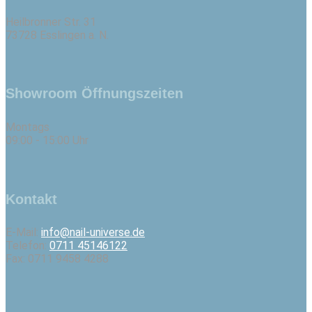
Heilbronner Str. 31
73728 Esslingen a. N.
Showroom Öffnungszeiten
Montags
09:00 - 15:00 Uhr
Kontakt
E-Mail:
info@nail-universe.de
Telefon:
0711 45146122
Fax: 0711 9458 4288