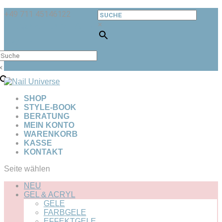
+49 711 45146122
×
INFO@NAIL-UNIVERSE.DE
0-ARTIKEL
×
SHOP
STYLE-BOOK
BERATUNG
MEIN KONTO
WARENKORB
KASSE
KONTAKT
Seite wählen
NEU
GEL & ACRYL
GELE
FARBGELE
EFFEKTGELE