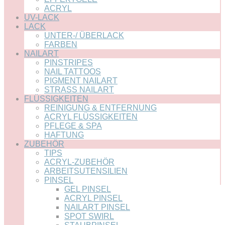
ACRYL
UV-LACK
LACK
UNTER-/ ÜBERLACK
FARBEN
NAILART
PINSTRIPES
NAIL TATTOOS
PIGMENT NAILART
STRASS NAILART
FLÜSSIGKEITEN
REINIGUNG & ENTFERNUNG
ACRYL FLÜSSIGKEITEN
PFLEGE & SPA
HAFTUNG
ZUBEHÖR
TIPS
ACRYL-ZUBEHÖR
ARBEITSUTENSILIEN
PINSEL
GEL PINSEL
ACRYL PINSEL
NAILART PINSEL
SPOT SWIRL