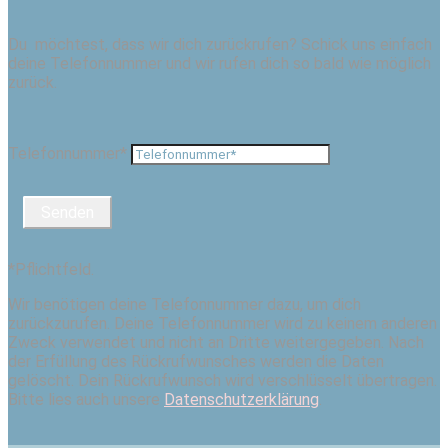
Du möchtest, dass wir dich zurückrufen? Schick uns einfach
deine Telefonnummer und wir rufen dich so bald wie möglich
zurück.
Telefonnummer*
Senden
*Pflichtfeld.
Wir benötigen deine Telefonnummer dazu, um dich
zurückzurufen. Deine Telefonnummer wird zu keinem anderen
Zweck verwendet und nicht an Dritte weitergegeben. Nach
der Erfüllung des Rückrufwunsches werden die Daten
gelöscht. Dein Rückrufwunsch wird verschlüsselt übertragen.
Bitte lies auch unsere
Datenschutzerklärung
.