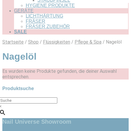
STAUBPINSEL
HYGIENE PRODUKTE
GERÄTE
LICHTHÄRTUNG
FRÄSER
FRÄSER ZUBEHÖR
SALE
Startseite
/
Shop
/
Flüssigkeiten
/
Pflege & Spa
/ Nagelöl
Nagelöl
Es wurden keine Produkte gefunden, die deiner Auswahl
entsprechen.
Produktsuche
×
Nail Universe Showroom